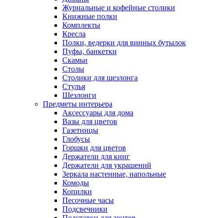
Журнальные и кофейные столики
Книжные полки
Комплекты
Кресла
Полки, ведерки для винных бутылок
Пуфы, банкетки
Скамьи
Столы
Столики для шезлонга
Стулья
Шезлонги
Предметы интерьера
Аксессуары для дома
Вазы для цветов
Газетницы
Глобусы
Горшки для цветов
Держатели для книг
Держатели для украшений
Зеркала настенные, напольные
Комоды
Копилки
Песочные часы
Подсвечники
Подставки для зонтов