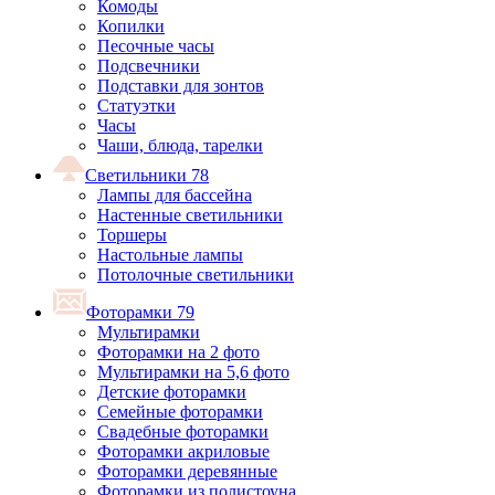
Комоды
Копилки
Песочные часы
Подсвечники
Подставки для зонтов
Статуэтки
Часы
Чаши, блюда, тарелки
Светильники
78
Лампы для бассейна
Настенные светильники
Торшеры
Настольные лампы
Потолочные светильники
Фоторамки
79
Мультирамки
Фоторамки на 2 фото
Мультирамки на 5,6 фото
Детские фоторамки
Семейные фоторамки
Свадебные фоторамки
Фоторамки акриловые
Фоторамки деревянные
Фоторамки из полистоуна