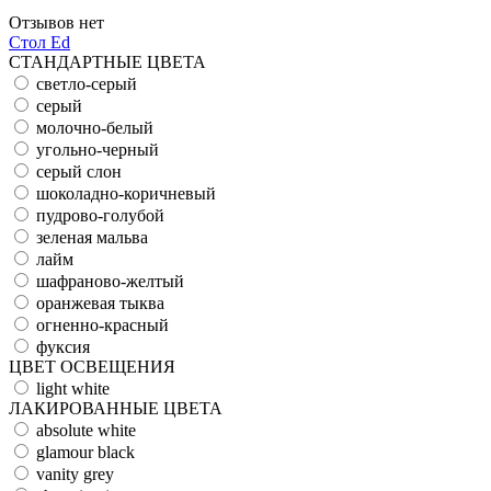
Отзывов нет
Стол Ed
СТАНДАРТНЫЕ ЦВЕТА
светло-серый
серый
молочно-белый
угольно-черный
серый слон
шоколадно-коричневый
пудрово-голубой
зеленая мальва
лайм
шафраново-желтый
оранжевая тыква
огненно-красный
фуксия
ЦВЕТ ОСВЕЩЕНИЯ
light white
ЛАКИРОВАННЫЕ ЦВЕТА
absolute white
glamour black
vanity grey