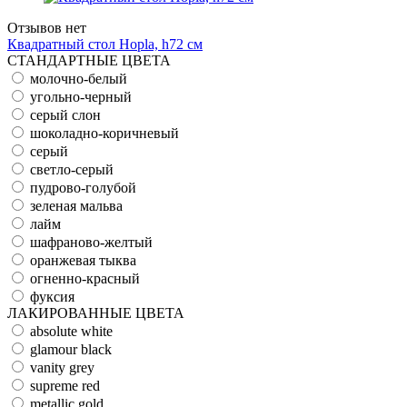
Отзывов нет
Квадратный стол Hopla, h72 см
СТАНДАРТНЫЕ ЦВЕТА
молочно-белый
угольно-черный
серый слон
шоколадно-коричневый
серый
светло-серый
пудрово-голубой
зеленая мальва
лайм
шафраново-желтый
оранжевая тыква
огненно-красный
фуксия
ЛАКИРОВАННЫЕ ЦВЕТА
absolute white
glamour black
vanity grey
supreme red
metallic gold