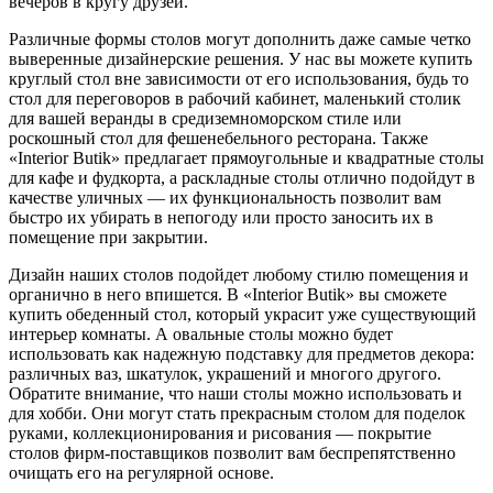
вечеров в кругу друзей.
Различные формы столов могут дополнить даже самые четко
выверенные дизайнерские решения. У нас вы можете купить
круглый стол вне зависимости от его использования, будь то
стол для переговоров в рабочий кабинет, маленький столик
для вашей веранды в средиземноморском стиле или
роскошный стол для фешенебельного ресторана. Также
«
Interior
Butik
» предлагает прямоугольные и квадратные столы
для кафе и фудкорта, а раскладные столы отлично подойдут в
качестве уличных — их функциональность позволит вам
быстро их убирать в непогоду или просто заносить их в
помещение при закрытии.
Дизайн наших столов подойдет любому стилю помещения и
органично в него впишется. В «
Interior
Butik
» вы сможете
купить обеденный стол, который украсит уже существующий
интерьер комнаты. А овальные столы можно будет
использовать как надежную подставку для предметов декора:
различных ваз, шкатулок, украшений и многого другого.
Обратите внимание, что наши столы можно использовать и
для хобби. Они могут стать прекрасным столом для поделок
руками, коллекционирования и рисования — покрытие
столов фирм-поставщиков позволит вам беспрепятственно
очищать его на регулярной основе.