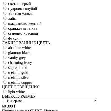
светло-серый
пудрово-голубой
зеленая мальва
лайм
шафраново-желтый
оранжевая тыква
огненно-красный
фуксия
ЛАКИРОВАННЫЕ ЦВЕТА
absolute white
glamour black
vanity grey
charming ivory
supreme red
metallic gold
metallic silver
metallic copper
ЦВЕТ ОСВЕЩЕНИЯ
light white
ВЫБРАТЬ РАЗМЕР
60 300 ₽
Производитель:
SLIDE, Италия