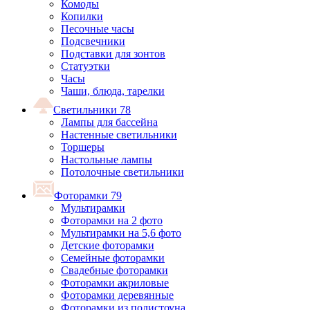
Комоды
Копилки
Песочные часы
Подсвечники
Подставки для зонтов
Статуэтки
Часы
Чаши, блюда, тарелки
Светильники
78
Лампы для бассейна
Настенные светильники
Торшеры
Настольные лампы
Потолочные светильники
Фоторамки
79
Мультирамки
Фоторамки на 2 фото
Мультирамки на 5,6 фото
Детские фоторамки
Семейные фоторамки
Свадебные фоторамки
Фоторамки акриловые
Фоторамки деревянные
Фоторамки из полистоуна