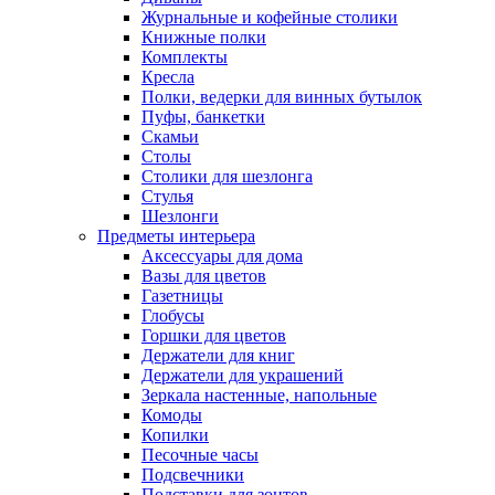
Журнальные и кофейные столики
Книжные полки
Комплекты
Кресла
Полки, ведерки для винных бутылок
Пуфы, банкетки
Скамьи
Столы
Столики для шезлонга
Стулья
Шезлонги
Предметы интерьера
Аксессуары для дома
Вазы для цветов
Газетницы
Глобусы
Горшки для цветов
Держатели для книг
Держатели для украшений
Зеркала настенные, напольные
Комоды
Копилки
Песочные часы
Подсвечники
Подставки для зонтов