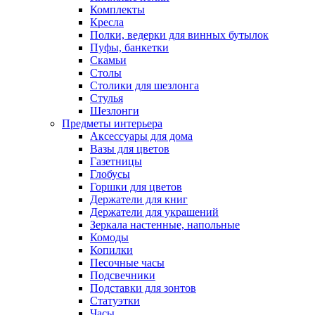
Комплекты
Кресла
Полки, ведерки для винных бутылок
Пуфы, банкетки
Скамьи
Столы
Столики для шезлонга
Стулья
Шезлонги
Предметы интерьера
Аксессуары для дома
Вазы для цветов
Газетницы
Глобусы
Горшки для цветов
Держатели для книг
Держатели для украшений
Зеркала настенные, напольные
Комоды
Копилки
Песочные часы
Подсвечники
Подставки для зонтов
Статуэтки
Часы