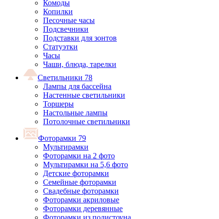
Комоды
Копилки
Песочные часы
Подсвечники
Подставки для зонтов
Статуэтки
Часы
Чаши, блюда, тарелки
Светильники
78
Лампы для бассейна
Настенные светильники
Торшеры
Настольные лампы
Потолочные светильники
Фоторамки
79
Мультирамки
Фоторамки на 2 фото
Мультирамки на 5,6 фото
Детские фоторамки
Семейные фоторамки
Свадебные фоторамки
Фоторамки акриловые
Фоторамки деревянные
Фоторамки из полистоуна