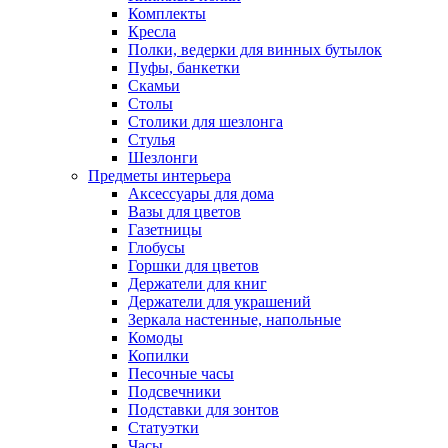
Комплекты
Кресла
Полки, ведерки для винных бутылок
Пуфы, банкетки
Скамьи
Столы
Столики для шезлонга
Стулья
Шезлонги
Предметы интерьера
Аксессуары для дома
Вазы для цветов
Газетницы
Глобусы
Горшки для цветов
Держатели для книг
Держатели для украшений
Зеркала настенные, напольные
Комоды
Копилки
Песочные часы
Подсвечники
Подставки для зонтов
Статуэтки
Часы