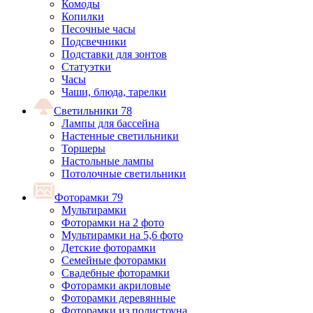
Комоды
Копилки
Песочные часы
Подсвечники
Подставки для зонтов
Статуэтки
Часы
Чаши, блюда, тарелки
Светильники
78
Лампы для бассейна
Настенные светильники
Торшеры
Настольные лампы
Потолочные светильники
Фоторамки
79
Мультирамки
Фоторамки на 2 фото
Мультирамки на 5,6 фото
Детские фоторамки
Семейные фоторамки
Свадебные фоторамки
Фоторамки акриловые
Фоторамки деревянные
Фоторамки из полистоуна