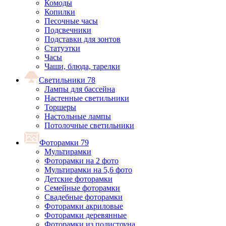
Комоды
Копилки
Песочные часы
Подсвечники
Подставки для зонтов
Статуэтки
Часы
Чаши, блюда, тарелки
Светильники
78
Лампы для бассейна
Настенные светильники
Торшеры
Настольные лампы
Потолочные светильники
Фоторамки
79
Мультирамки
Фоторамки на 2 фото
Мультирамки на 5,6 фото
Детские фоторамки
Семейные фоторамки
Свадебные фоторамки
Фоторамки акриловые
Фоторамки деревянные
Фоторамки из полистоуна