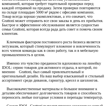
компанией, которая требует тщательной проверки перед
каждой отправкой на продажу. Затем проверки повторяются
на складе площадью 5000 м² рядом с офисами компании.
Товар всегда хорошо укомплектован, а это означает, что
Grattoni может отправить все свои заказы в день их прибытия.
Быстрое и эффективное обслуживание является сущностью
семьи Grattoni, которая всегда рада дать совет и помочь своим
клиентам.
Ключевым фактором постоянного роста бизнеса является
энтузиазм, который стимулирует вложение и вовлеченность
всех членов команды как в свою работу, так и в мебельную
промышленность в целом.
Именно это чувство преданности вдохновило на линейку
IDOL: серию товаров для активного отдыха, в которой, по
мнению Grattoni, был самый привлекательный и
оригинальный дизайн. На ваш выбор изысканный и стильный
ассортимент среди диванов, гарнитур, кресел и шезлонгов.
Высококачественные материалы и большое внимание к
деталям обеспечивают долговечность товаров и способность
переносить любые погодные условия и перепады температур.
Создав IDOL, Grattoni выводит процесс создания на новый