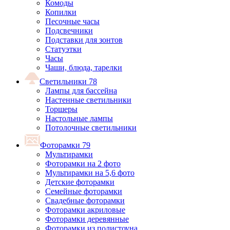
Комоды
Копилки
Песочные часы
Подсвечники
Подставки для зонтов
Статуэтки
Часы
Чаши, блюда, тарелки
Светильники
78
Лампы для бассейна
Настенные светильники
Торшеры
Настольные лампы
Потолочные светильники
Фоторамки
79
Мультирамки
Фоторамки на 2 фото
Мультирамки на 5,6 фото
Детские фоторамки
Семейные фоторамки
Свадебные фоторамки
Фоторамки акриловые
Фоторамки деревянные
Фоторамки из полистоуна