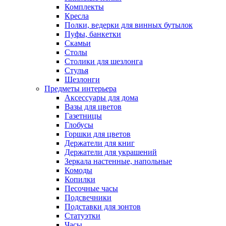
Комплекты
Кресла
Полки, ведерки для винных бутылок
Пуфы, банкетки
Скамьи
Столы
Столики для шезлонга
Стулья
Шезлонги
Предметы интерьера
Аксессуары для дома
Вазы для цветов
Газетницы
Глобусы
Горшки для цветов
Держатели для книг
Держатели для украшений
Зеркала настенные, напольные
Комоды
Копилки
Песочные часы
Подсвечники
Подставки для зонтов
Статуэтки
Часы