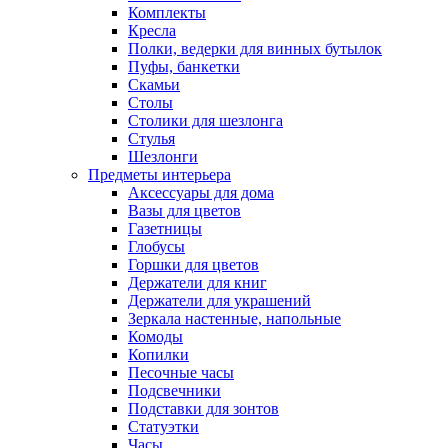
Комплекты
Кресла
Полки, ведерки для винных бутылок
Пуфы, банкетки
Скамьи
Столы
Столики для шезлонга
Стулья
Шезлонги
Предметы интерьера
Аксессуары для дома
Вазы для цветов
Газетницы
Глобусы
Горшки для цветов
Держатели для книг
Держатели для украшений
Зеркала настенные, напольные
Комоды
Копилки
Песочные часы
Подсвечники
Подставки для зонтов
Статуэтки
Часы