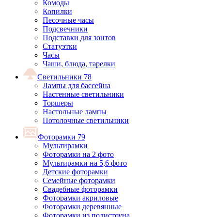
Комоды
Копилки
Песочные часы
Подсвечники
Подставки для зонтов
Статуэтки
Часы
Чаши, блюда, тарелки
Светильники
78
Лампы для бассейна
Настенные светильники
Торшеры
Настольные лампы
Потолочные светильники
Фоторамки
79
Мультирамки
Фоторамки на 2 фото
Мультирамки на 5,6 фото
Детские фоторамки
Семейные фоторамки
Свадебные фоторамки
Фоторамки акриловые
Фоторамки деревянные
Фоторамки из полистоуна