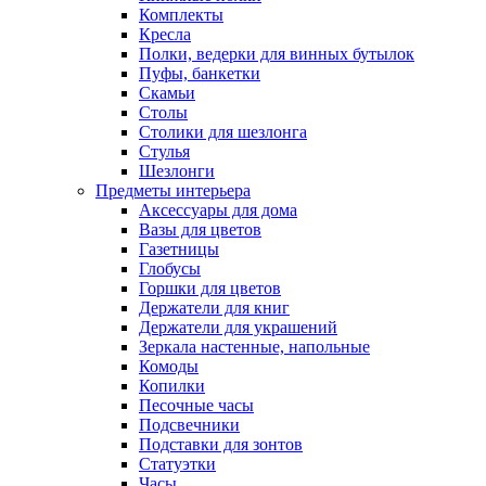
Комплекты
Кресла
Полки, ведерки для винных бутылок
Пуфы, банкетки
Скамьи
Столы
Столики для шезлонга
Стулья
Шезлонги
Предметы интерьера
Аксессуары для дома
Вазы для цветов
Газетницы
Глобусы
Горшки для цветов
Держатели для книг
Держатели для украшений
Зеркала настенные, напольные
Комоды
Копилки
Песочные часы
Подсвечники
Подставки для зонтов
Статуэтки
Часы