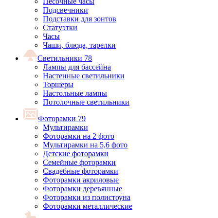
Песочные часы
Подсвечники
Подставки для зонтов
Статуэтки
Часы
Чаши, блюда, тарелки
Светильники
78
Лампы для бассейна
Настенные светильники
Торшеры
Настольные лампы
Потолочные светильники
Фоторамки
79
Мультирамки
Фоторамки на 2 фото
Мультирамки на 5,6 фото
Детские фоторамки
Семейные фоторамки
Свадебные фоторамки
Фоторамки акриловые
Фоторамки деревянные
Фоторамки из полистоуна
Фоторамки металлические