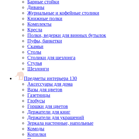
Барные стойки
Диваны
Журнальные и кофейные столики
Книжные полки
Комплекты
Кресла
Полки, ведерки для винных бутылок
Пуфы, банкетки
Скамьи
Столы
Столики для шезлонга
Стулья
Шезлонги
Предметы интерьера
130
Аксессуары для дома
Вазы для цветов
Газетницы
Глобусы
Горшки для цветов
Держатели для книг
Держатели для украшений
Зеркала настенные, напольные
Комоды
Копилки