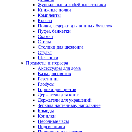
Журнальные и кофейные столики
Книжные полки
Комплекты
Кресла
Полки, ведерки для винных бутылок
Пуфы, банкетки
Скамьи
Столы
Столики для шезлонга
Стулья
Шезлонги
Предметы интерьера
Аксессуары для дома
Вазы для цветов
Газетницы
Глобусы
Горшки для цветов
Держатели для книг
Держатели для украшений
Зеркала настенные, напольные
Комоды
Копилки
Песочные часы
Подсвечники
Подставки для зонтов