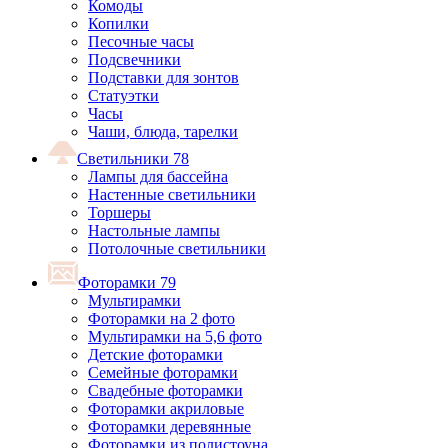
Комоды
Копилки
Песочные часы
Подсвечники
Подставки для зонтов
Статуэтки
Часы
Чаши, блюда, тарелки
Светильники
78
Лампы для бассейна
Настенные светильники
Торшеры
Настольные лампы
Потолочные светильники
Фоторамки
79
Мультирамки
Фоторамки на 2 фото
Мультирамки на 5,6 фото
Детские фоторамки
Семейные фоторамки
Свадебные фоторамки
Фоторамки акриловые
Фоторамки деревянные
Фоторамки из полистоуна