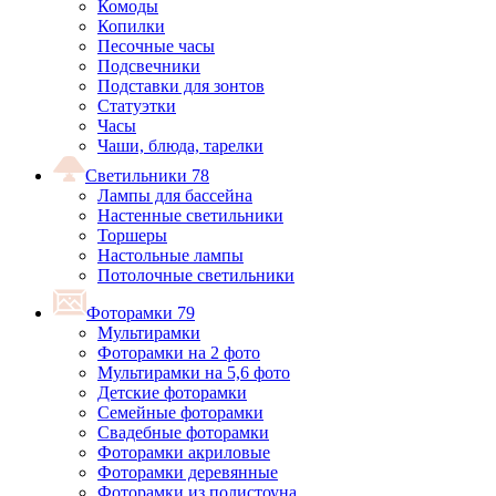
Комоды
Копилки
Песочные часы
Подсвечники
Подставки для зонтов
Статуэтки
Часы
Чаши, блюда, тарелки
Светильники
78
Лампы для бассейна
Настенные светильники
Торшеры
Настольные лампы
Потолочные светильники
Фоторамки
79
Мультирамки
Фоторамки на 2 фото
Мультирамки на 5,6 фото
Детские фоторамки
Семейные фоторамки
Свадебные фоторамки
Фоторамки акриловые
Фоторамки деревянные
Фоторамки из полистоуна