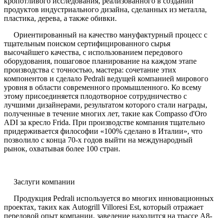
кропотливого исследования, реализованного в создании
продуктов индустриального дизайна, сделанных из металла,
пластика, дерева, а также обивки.
Ориентированный на качество мануфактурный процесс с
тщательным поиском сертифицированного сырья
высочайшего качества, с использованием передового
оборудования, пошаговое планирование на каждом этапе
производства с точностью, мастера: сочетание этих
компонентов и сделало Pedrali ведущей компанией мирового
уровня в области современного промышленного. Ко всему
этому присоединяется плодотворное сотрудничество с
лучшими дизайнерами, результатом которого стали награды,
полученные в течение многих лет, такие как Compasso d'Oro
ADI за кресло Frida. При производстве компания тщательно
придерживается философии «100% сделано в Италии», что
позволило с конца 70-х годов выйти на международный
рынок, охватывая более 100 стран.
Заслуги компании
Продукция Pedrali используется во многих инновационных
проектах, таких как Autogrill Villoresi Est, который отражает
передовой опыт компании, заведение находится на трассе A8-