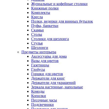
Журнальные и кофейные столики
Книжные полки
Комплекты
Кресла
Полки, ведерки для винных бутылок
Пуфы, банкетки
Скамьи
Столы
Столики для шезлонга
Стулья
Шезлонги
Предметы интерьера
Аксессуары для дома
Вазы для цветов
Газетницы
Глобусы
Горшки для цветов
Держатели для книг
Держатели для украшений
Зеркала настенные, напольные
Комоды
Копилки
Песочные часы
Подсвечники
Подставки для зонтов