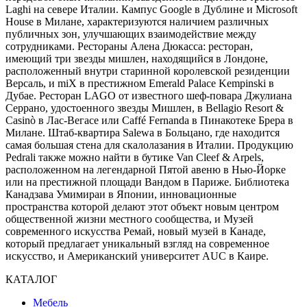
Laghi на севере Италии. Кампус Google в Дублине и Microsoft
House в Милане, характеризуются наличием различных
публичных зон, улучшающих взаимодействие между
сотрудниками. Рестораны Алена Дюкасса: ресторан,
имеющий три звезды мишлен, находящийся в Лондоне,
расположенный внутри старинной королевской резиденции
Версаль, и miX в престижном Emerald Palace Kempinski в
Дубае. Ресторан LAGO от известного шеф-повара Джулиана
Серрано, удостоенного звезды Мишлен, в Bellagio Resort &
Casinò в Лас-Вегасе или Caffé Fernanda в Пинакотеке Брера в
Милане. Штаб-квартира Salewa в Больцано, где находится
самая большая стена для скалолазания в Италии. Продукцию
Pedrali также можно найти в бутике Van Cleef & Arpels,
расположенном на легендарной Пятой авеню в Нью-Йорке
или на престижной площади Вандом в Париже. Библиотека
Канадзава Умимираи в Японии, инновационные
пространства которой делают этот объект новым центром
общественной жизни местного сообщества, и Музей
современного искусства Ремай, новый музей в Канаде,
который предлагает уникальный взгляд на современное
искусство, и Американский университет AUC в Каире.
КАТАЛОГ
Мебель