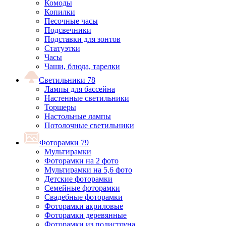
Комоды
Копилки
Песочные часы
Подсвечники
Подставки для зонтов
Статуэтки
Часы
Чаши, блюда, тарелки
Светильники
78
Лампы для бассейна
Настенные светильники
Торшеры
Настольные лампы
Потолочные светильники
Фоторамки
79
Мультирамки
Фоторамки на 2 фото
Мультирамки на 5,6 фото
Детские фоторамки
Семейные фоторамки
Свадебные фоторамки
Фоторамки акриловые
Фоторамки деревянные
Фоторамки из полистоуна