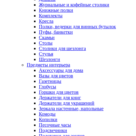
Журнальные и кофейные столики
Книжные полки
Комплекты
Кресла
Полки, ведерки для винных бутылок
Пуфы, банкетки
Скамьи
Столы
Столики для шезлонга
Стулья
Шезлонги
Предметы интерьера
Аксессуары для дома
Вазы для цветов
Газетницы
Глобусы
Горшки для цветов
Держатели для книг
Держатели для украшений
Зеркала настенные, напольные
Комоды
Копилки
Песочные часы
Подсвечники
Подставки для зонтов