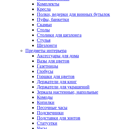
Комплекты
Кресла
Полки, ведерки для винных бутылок
Пуфы, банкетки
Скамьи
Столы
Столики для шезлонга
Стулья
Шезлонги
Предметы интерьера
Аксессуары для дома
Вазы для цветов
Газетницы
Глобусы
Горшки для цветов
Держатели для книг
Держатели для украшений
Зеркала настенные, напольные
Комоды
Копилки
Песочные часы
Подсвечники
Подставки для зонтов
Статуэтки
Часы