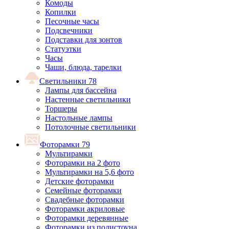
Комоды
Копилки
Песочные часы
Подсвечники
Подставки для зонтов
Статуэтки
Часы
Чаши, блюда, тарелки
Светильники
78
Лампы для бассейна
Настенные светильники
Торшеры
Настольные лампы
Потолочные светильники
Фоторамки
79
Мультирамки
Фоторамки на 2 фото
Мультирамки на 5,6 фото
Детские фоторамки
Семейные фоторамки
Свадебные фоторамки
Фоторамки акриловые
Фоторамки деревянные
Фоторамки из полистоуна