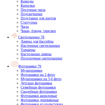
Комоды
Копилки
Песочные часы
Подсвечники
Подставки для зонтов
Статуэтки
Часы
Чаши, блюда, тарелки
Светильники
78
Лампы для бассейна
Настенные светильники
Торшеры
Настольные лампы
Потолочные светильники
Фоторамки
79
Мультирамки
Фоторамки на 2 фото
Мультирамки на 5,6 фото
Детские фоторамки
Семейные фоторамки
Свадебные фоторамки
Фоторамки акриловые
Фоторамки деревянные
Фоторамки из полистоуна