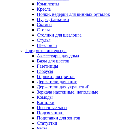
Комплекты
Кресла
Полки, ведерки для винных бутылок
Пуфы, банкетки
Скамьи
Столы
Столики для шезлонга
Стулья
Шезлонги
Предметы интерьера
Аксессуары для дома
Вазы для цветов
Газетницы
Глобусы
Горшки для цветов
Держатели для книг
Держатели для украшений
Зеркала настенные, напольные
Комоды
Копилки
Песочные часы
Подсвечники
Подставки для зонтов
Статуэтки
Часы