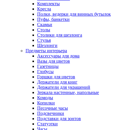
Комплекты
Кресла
Полки, ведерки для винных бутылок
Пуфы, банкетки
Скамьи
Столы
Столики для шезлонга
Стулья
Шезлонги
Предметы интерьера
Аксессуары для дома
Вазы для цветов
Газетницы
Глобусы
Горшки для цветов
Держатели для книг
Держатели для украшений
Зеркала настенные, напольные
Комоды
Копилки
Песочные часы
Подсвечники
Подставки для зонтов
Статуэтки
Часы